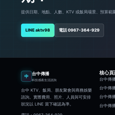
提供日期、地點、人數、KTV 或飯局場景、預算
LINE aktv98
電話 0967-364-929
核心頁
台中傳播
中
台中傳
科技感夜生活諮詢
台中傳
台中 KTV、飯局、朋友聚會與商務娛樂
台中傳
諮詢。實際費用、照片、人員與可安排
狀況以 LINE 當下確認為準。
台中傳
電話：
0967-364-929