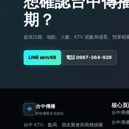
想確認台中傳
期？
提供日期、地點、人數、KTV 或飯局場景、預算
LINE aktv98
電話 0967-364-929
核心頁
台中傳播
中
台中傳
科技感夜生活諮詢
台中傳
台中 KTV、飯局、朋友聚會與商務娛樂